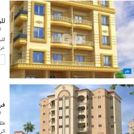
لل
للب
عن 
e
عام
فر
فلل
الر