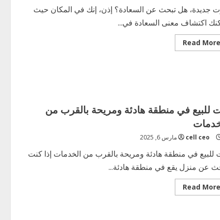
جديدة
ت جديدة، هل تبحث عن السعادة؟ إذن، إنك في المكان حيث
نك اكتشاف معنى السعادة في...
Read
Read Mor
more
about
إكتشف
معنى
السعادة
في
بيوت
جديدة
ت للبيع في منطقة هادئة ومريحة بالقرب من
خدمات
cell ceo
مارس 6, 2025
 للبيع في منطقة هادئة ومريحة بالقرب من الخدمات إذا كنت
ث عن منزل يقع في منطقة هادئة...
Read
Read Mor
more
about
بيت
للبيع