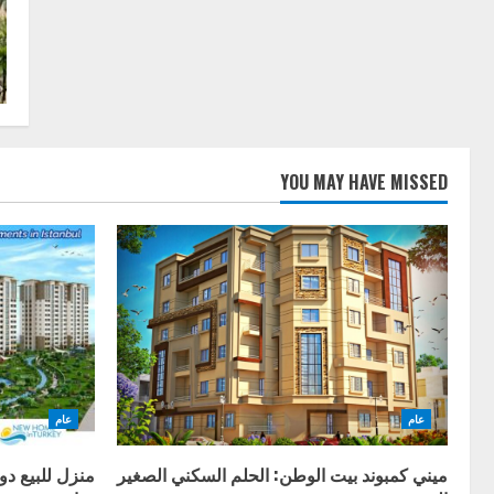
YOU MAY HAVE MISSED
عام
عام
ميني كمبوند بيت الوطن: الحلم السكني الصغير
منزل للبيع د