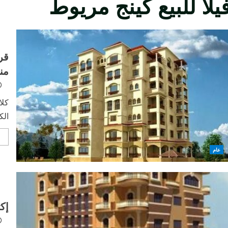
يلا للبيع كينج مريوط
قر
من
كلا
الك
e
عام
إك