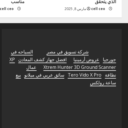
الذي يتحقق
مناسب
cell ceo
مارس 8, 2025
cell ceo
شركة تسويق في مصر
السياحه في
جورجيا
عروض أرمينيا
افضل جهاز كشف المعادن
XP
Xtrem Hunter 3D Ground Scanner
عمال
نظافة
Tero Vido X Pro
سائق عربي في ميلانو
بيع
ساعة رولكس