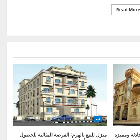
Read
Read Mor
more
about
فرصة
استثمارية
مميزة:
فلل
للبيع
في
ميفيدا
عام
ادئة ومميزة
منزل للبيع بالهرم: الفرصة المثالية للحصول