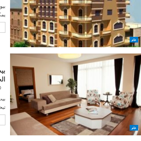
بيو
يمك
e
عام
بي
ال
بيت
تبح
e
عام