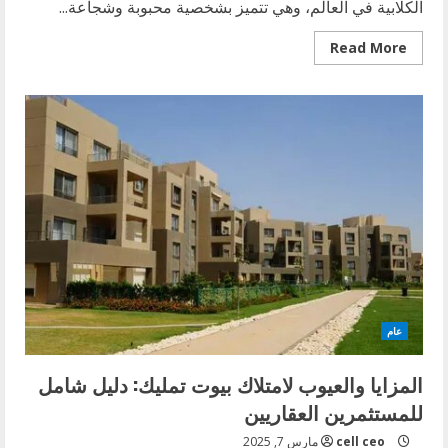
الكلابية في العالم، وهي تتميز بشخصية محبوبة وشجاعة...
Read
Read More
more
about
قراءة
مهمة:
كلاب
شيواوا
للتبني
في
حاجة
ماسة
إلى
منازل
جديدة
عام
المزايا والعيوب لامتلاك بيوت تمليك: دليل شامل
للمستثمرين العقاريين
cell ceo
مارس 7, 2025