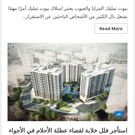
بيوت تمليك: المزايا والعيوب يعتبر امتلاك بيوت تمليك أمرًا مهمًا
يشغل بال الكثير من الأشخاص الباحثين عن الاستقرار...
Read
Read More
more
about
المزايا
والعيوب
لامتلاك
بيوت
تمليك:
دليل
شامل
للمستثمرين
العقاريين
عام
استأجر فلل خلابة لقضاء عطلة الأحلام في الأجواء