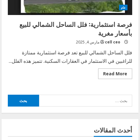
عام
فرصة استثمارية: فلل الساحل الشمالي للبيع
بأسعار مغرية
cell ceo
مارس 4, 2025
فلل الساحل الشمالي للبيع تعد فرصة استثمارية ممتازة
للراغبين في الاستثمار في العقارات السكنية. تتميز هذه الفلل...
Read
Read More
more
about
فرصة
استثمارية:
فلل
البحث
الساحل
الشمالي
عن:
للبيع
بأسعار
مغرية
أحدث المقالات