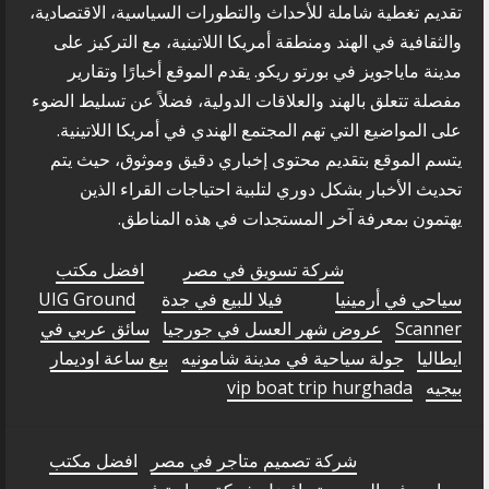
تقديم تغطية شاملة للأحداث والتطورات السياسية، الاقتصادية،
والثقافية في الهند ومنطقة أمريكا اللاتينية، مع التركيز على
مدينة ماياجويز في بورتو ريكو. يقدم الموقع أخبارًا وتقارير
مفصلة تتعلق بالهند والعلاقات الدولية، فضلاً عن تسليط الضوء
على المواضيع التي تهم المجتمع الهندي في أمريكا اللاتينية.
يتسم الموقع بتقديم محتوى إخباري دقيق وموثوق، حيث يتم
تحديث الأخبار بشكل دوري لتلبية احتياجات القراء الذين
يهتمون بمعرفة آخر المستجدات في هذه المناطق.
شركة تسويق في مصر
افضل مكتب
سياحي في أرمينيا
فيلا للبيع في جدة
UIG Ground
Scanner
عروض شهر العسل في جورجيا
سائق عربي في
ايطاليا
جولة سياحية في مدينة شامونيه
بيع ساعة اوديمار
بيجيه
vip boat trip hurghada
شركة تصميم متاجر في مصر
افضل مكتب