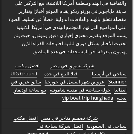
والثقافية في الهند ومنطقة أمريكا اللاتينية، مع التركيز على
مدينة ماياجويز في بورتو ريكو. يقدم الموقع أخبارًا وتقارير
مفصلة تتعلق بالهند والعلاقات الدولية، فضلاً عن تسليط الضوء
على المواضيع التي تهم المجتمع الهندي في أمريكا اللاتينية.
يتسم الموقع بتقديم محتوى إخباري دقيق وموثوق، حيث يتم
تحديث الأخبار بشكل دوري لتلبية احتياجات القراء الذين
يهتمون بمعرفة آخر المستجدات في هذه المناطق.
شركة تسويق في مصر
افضل مكتب
سياحي في أرمينيا
فيلا للبيع في جدة
UIG Ground
Scanner
عروض شهر العسل في جورجيا
سائق عربي في
ايطاليا
جولة سياحية في مدينة شامونيه
بيع ساعة اوديمار
بيجيه
vip boat trip hurghada
شركة تصميم متاجر في مصر
افضل مكتب
سياحي في السعودية
افضل شركة سياحة في