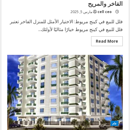
الفاخر والمريح
cell ceo
مارس 5, 2025
فلل للبيع في كينج مريوط: الاختيار الأمثل للمنزل الفاخر تعتبر
فلل للبيع في كينج مريوط خيارًا مثاليًا لأولئك...
Read
Read More
more
about
فلل
للبيع
في
كينج
مريوط:
الاختيار
الأمثل
للمنزل
الفاخر
والمريح
عام