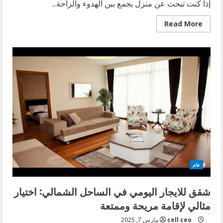
إذا كنت تبحث عن منزل يجمع بين الهدوء والراحة...
Read
Read More
more
about
منزل
للبيع
بالهرم:
الفرصة
المثالية
للحصول
على
منزل
أحلامك
عام
شقق للايجار اليومي في الساحل الشمالي: اختيار
مثالي لإقامة مريحة وممتعة
cell ceo
مارس 7, 2025