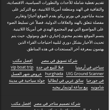
تقديم تغطية شاملة للأحداث والتطورات السياسية، الاقتصادية،
والثقافية في الهند ومنطقة أمريكا اللاتينية، مع التركيز على
مدينة ماياجويز في بورتو ريكو. يقدم الموقع أخبارًا وتقارير
مفصلة تتعلق بالهند والعلاقات الدولية، فضلاً عن تسليط الضوء
على المواضيع التي تهم المجتمع الهندي في أمريكا اللاتينية.
يتسم الموقع بتقديم محتوى إخباري دقيق وموثوق، حيث يتم
تحديث الأخبار بشكل دوري لتلبية احتياجات القراء الذين
يهتمون بمعرفة آخر المستجدات في هذه المناطق.
شركة تسويق في مصر
افضل مكتب
سياحي في أرمينيا
فيلا للبيع في جدة
vip boat trip
UIG Ground Scanner
hurghada
عروض شهر العسل
في جورجيا
سائق عربي في ايطاليا
جولة سياحية في مدينة
شامونيه
بيع ساعة اوديمار بيجيه
شركة تصميم متاجر في مصر
افضل مكتب