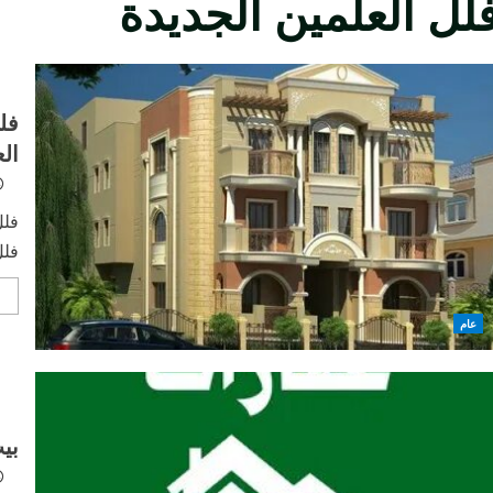
لل العلمين الجديدة
فل
ال
فلل
فلل
e
عام
بي