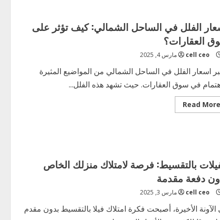
في
كينج
مريوط:
فرصة
عار الفلل في الساحل الشمالي: كيف تؤثر على
استثمارية
مثالية
ق العقارات؟
لحياة
مريحة
cell ceo
مارس 4, 2025
بر اسعار الفلل في الساحل الشمالي من المواضيع المثيرة
هتمام في سوق العقارات. حيث تشهد هذه الفلل...
Read
Read Mor
more
about
أسعار
الفلل
في
الساحل
الشمالي:
كيف
فيلات بالتقسيط: فرصة لامتلاك منزلك الخاص
تؤثر
على
ون دفعة مقدمة
سوق
العقارات؟
cell ceo
مارس 3, 2025
الآونة الأخيرة، أصبحت فكرة امتلاك فيلا بالتقسيط بدون مقدم