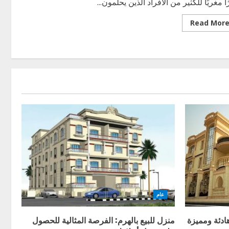
ًا مغريًا للكثير من الأفراد الذين يحلمون...
Read
Read Mor
more
about
الفيلات
بالتقسيط:
فرصة
لامتلاك
منزلك
الخاص
بدون
دفعة
مقدمة
عام
ادئة ومميزة
منزل للبيع بالهرم: الفرصة المثالية للحصول