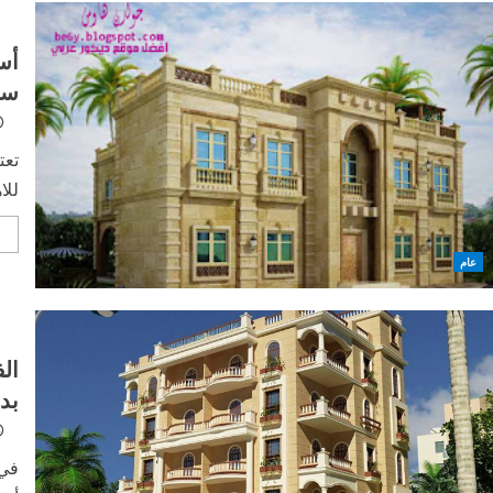
أس
سو
تعت
للا
e
عام
ال
بد
في 