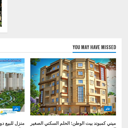
YOU MAY HAVE MISSED
عام
عام
ميني كمبوند بيت الوطن: الحلم السكني الصغير
منزل للبيع د