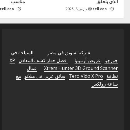
الذي يتحقق
مناسب
cell ceo
مارس 8, 2025
cell ceo
شركة تسويق في مصر
السياحه في
جورجيا
عروض أرمينيا
افضل جهاز كشف المعادن
XP
Xtrem Hunter 3D Ground Scanner
عمال
نظافة
Tero Vido X Pro
سائق عربي في ميلانو
بيع
ساعة رولكس