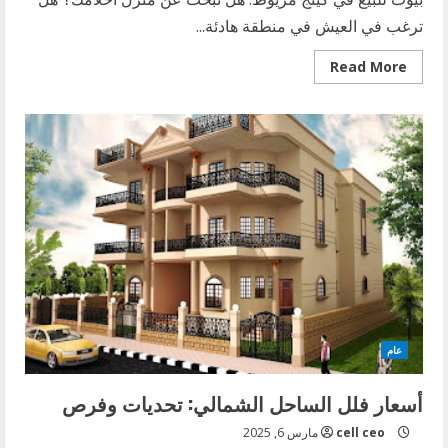
ترغب في العيش في منطقة هادئة...
Read
Read More
more
about
بيوت
للبيع
في
كينج
مريوط:
اختيارك
المثالي
لمنزل
أحلامك
عام
أسعار فلل الساحل الشمالي: تحديات وفرص
cell ceo
مارس 6, 2025