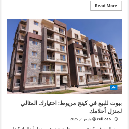
Read
Read More
more
about
بيت
للبيع
بأفضل
الأسعار
في
منطقة
الرياض
عام
بيوت للبيع في كينج مريوط: اختيارك المثالي
لمنزل أحلامك
cell ceo
مارس 7, 2025
بيوت للبيع في كينج مريوط: هل تبحث عن منزل أحلامك؟ هل