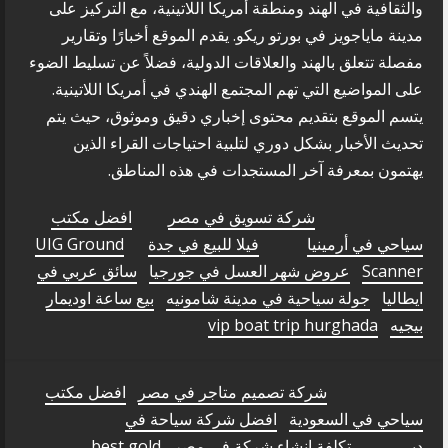
والثقافية في الهند ومنطقة أمريكا اللاتينية، مع التركيز على
مدينة ماياجويز في بورتو ريكو. يقدم الموقع أخبارًا وتقارير
مفصلة تتعلق بالهند والعلاقات الدولية، فضلاً عن تسليط الضوء
على المواضيع التي تهم المجتمع الهندي في أمريكا اللاتينية.
يتسم الموقع بتقديم محتوى إخباري دقيق وموثوق، حيث يتم
تحديث الأخبار بشكل دوري لتلبية احتياجات القراء الذين
يهتمون بمعرفة آخر المستجدات في هذه المناطق.
شركة تسويق في مصر
افضل مكتب
سياحي في أرمينيا
فيلا للبيع في جدة
UIG Ground
Scanner
عروض شهر العسل في جورجيا
سائق عربي في
ايطاليا
جولة سياحية في مدينة شامونيه
بيع ساعة اوديمار
بيجيه
vip boat trip hurghada
شركة تصميم متاجر في مصر
افضل مكتب
سياحي في السعودية
افضل شركة سياحة في
دبي
تكلفة انشاء شركة في مصر
best gold