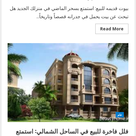
بيوت قديمه للبيع: استمتع بسحر الماضي في منزلك الجديد هل
تبحث عن بيت يحمل في جدرانه قصصاً وتاريخاً...
Read
Read More
more
about
بيوت
قديمة
للبيع:
استمتع
بسحر
الماضي
في
منزلك
الجديد
عام
فلل فاخرة للبيع في الساحل الشمالي: استمتع