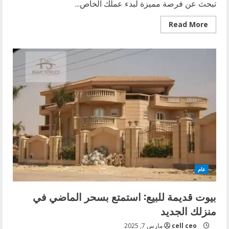
تبحث عن فرصة مميزة لبدء عملك الخاص...
Read
Read More
more
about
محل
للايجار
في
الهرم:
فرصة
رائعة
لبدء
عملك
الخاص
عام
بيوت قديمة للبيع: استمتع بسحر الماضي في
منزلك الجديد
cell ceo
مارس 7, 2025