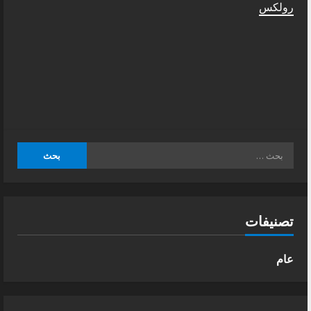
رولكس
البحث
عن:
تصنيفات
عام