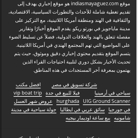
موقع indiasmayaguez.com هو موقع إخباري يهدف إلى
تقديم تغطية شاملة للأحداث والتطورات السياسية، الاقتصادية،
والثقافية في الهند ومنطقة أمريكا اللاتينية، مع التركيز على
مدينة ماياجويز في بورتو ريكو. يقدم الموقع أخبارًا وتقارير
مفصلة تتعلق بالهند والعلاقات الدولية، فضلاً عن تسليط الضوء
على المواضيع التي تهم المجتمع الهندي في أمريكا اللاتينية.
يتسم الموقع بتقديم محتوى إخباري دقيق وموثوق، حيث يتم
تحديث الأخبار بشكل دوري لتلبية احتياجات القراء الذين
يهتمون بمعرفة آخر المستجدات في هذه المناطق.
شركة تسويق في مصر
افضل مكتب
سياحي في أرمينيا
فيلا للبيع في جدة
vip boat trip
UIG Ground Scanner
hurghada
عروض شهر العسل
في جورجيا
سائق عربي في ايطاليا
جولة سياحية في مدينة
شامونيه
بيع ساعة اوديمار بيجيه