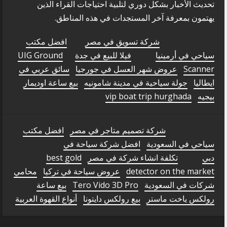
تحديث الأخبار بشكل دوري لتلبية احتياجات القراء الذين
يهتمون بمعرفة آخر المستجدات في هذه المناطق.
شركة تسويق في مصر
افضل مكتب
سياحي في أرمينيا
فيلا للبيع في جدة
UIG Ground
Scanner
عروض شهر العسل في جورجيا
سائق عربي في
ايطاليا
جولة سياحية في مدينة شامونيه
بيع ساعة اوديمار
بيجيه
vip boat trip hurghada
شركة تصميم متاجر في مصر
افضل مكتب
سياحي في السعودية
افضل شركة سياحة في
دبي
تكلفة انشاء شركة في مصر
best gold
detector on the market
عروض سياحة في تركيا
محامي
شركات في السعودية
Tero Vido 3D Pro
بيع ساعة
رولكس ياخت ماستر
بيع رولكس دايتونا
أنواع القهوة العربية