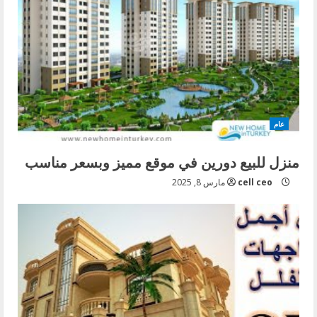
u
e
R
e
عام
a
منزل للبيع دورين في موقع مميز وبسعر مناسب
d
cell ceo
مارس 8, 2025
i
n
g