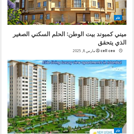
d
i
عام
n
ميني كمبوند بيت الوطن: الحلم السكني الصغير
الذي يتحقق
g
cell ceo
مارس 8, 2025
عام