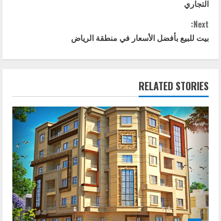
o
التجاري
n
Next:
t
بيت للبيع بأفضل الأسعار في منطقة الرياض
i
n
RELATED STORIES
u
e
R
e
a
d