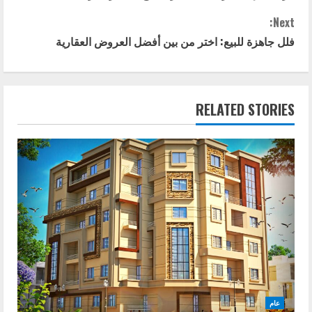
o
Next:
n
فلل جاهزة للبيع: اختر من بين أفضل العروض العقارية
t
i
RELATED STORIES
n
u
e
R
e
a
d
عام