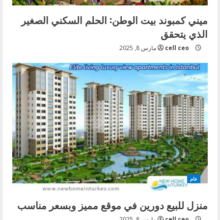
i
ميني كمبوند بيت الوطن: الحلم السكني الصغير
n
الذي يتحقق
g
cell ceo
مارس 8, 2025
عام
منزل للبيع دورين في موقع مميز وبسعر مناسب
cell ceo
مارس 8, 2025