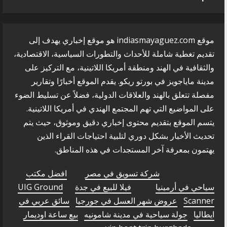
موقع indiasmayaguez.com هو موقع إخباري يهدف إلى
تقديم تغطية شاملة للأحداث والتطورات السياسية، الاقتصادية،
والثقافية في الهند ومنطقة أمريكا اللاتينية، مع التركيز على
مدينة ماياجويز في بورتو ريكو. يقدم الموقع أخبارًا وتقارير
مفصلة تتعلق بالهند والعلاقات الدولية، فضلاً عن تسليط الضوء
على المواضيع التي تهم المجتمع الهندي في أمريكا اللاتينية.
يتسم الموقع بتقديم محتوى إخباري دقيق وموثوق، حيث يتم
تحديث الأخبار بشكل دوري لتلبية احتياجات القراء الذين
يهتمون بمعرفة آخر المستجدات في هذه المناطق.
شركة تسويق في مصر
افضل مكتب
سياحي في أرمينيا
فيلا للبيع في جدة
UIG Ground
Scanner
عروض شهر العسل في جورجيا
سائق عربي في
ايطاليا
جولة سياحية في مدينة شامونيه
بيع ساعة اوديمار