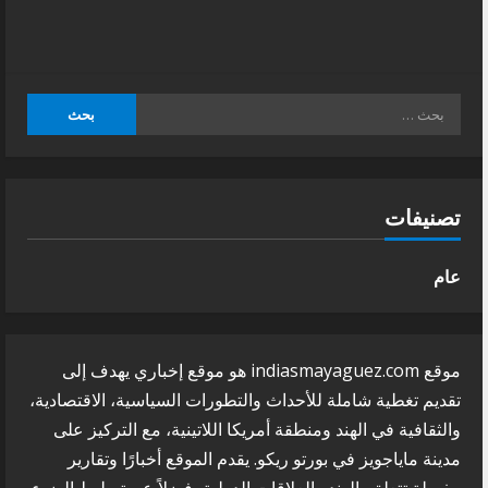
البحث
عن:
تصنيفات
عام
موقع indiasmayaguez.com هو موقع إخباري يهدف إلى
تقديم تغطية شاملة للأحداث والتطورات السياسية، الاقتصادية،
والثقافية في الهند ومنطقة أمريكا اللاتينية، مع التركيز على
مدينة ماياجويز في بورتو ريكو. يقدم الموقع أخبارًا وتقارير
مفصلة تتعلق بالهند والعلاقات الدولية، فضلاً عن تسليط الضوء