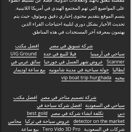
على المواضيع التي تهم المجتمع الهندي في أمريكا اللاتينية.
يتسم الموقع بتقديم محتوى إخباري دقيق وموثوق، حيث يتم
تحديث الأخبار بشكل دوري لتلبية احتياجات القراء الذين
يهتمون بمعرفة آخر المستجدات في هذه المناطق.
شركة تسويق في مصر
افضل مكتب
سياحي في أرمينيا
فيلا للبيع في جدة
UIG Ground
Scanner
عروض شهر العسل في جورجيا
سائق عربي في
ايطاليا
جولة سياحية في مدينة شامونيه
بيع ساعة اوديمار
بيجيه
vip boat trip hurghada
شركة تصميم متاجر في مصر
افضل مكتب
سياحي في السعودية
افضل شركة سياحة في
دبي
تكلفة انشاء شركة في مصر
best gold
detector on the market
عروض سياحة في تركيا
محامي
شركات في السعودية
Tero Vido 3D Pro
بيع ساعة