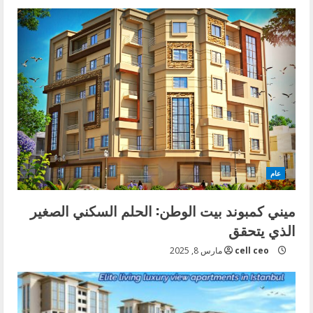
u
e
R
e
a
d
i
عام
n
ميني كمبوند بيت الوطن: الحلم السكني الصغير
الذي يتحقق
g
cell ceo
مارس 8, 2025