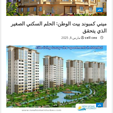
d
عام
i
ميني كمبوند بيت الوطن: الحلم السكني الصغير
n
الذي يتحقق
g
cell ceo
مارس 8, 2025
عام