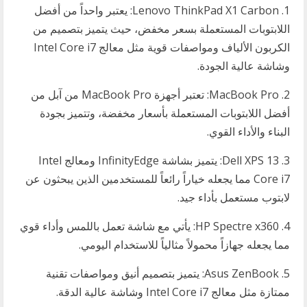
1. Lenovo ThinkPad X1 Carbon: يعتبر واحداً من أفضل
اللابتوبات المستعملة بسعر مخفض، حيث يتميز بتصميم من
الكربون الألياف ومواصفات قوية مثل معالج Intel Core i7
وشاشة عالية الجودة.
2. MacBook Pro: تعتبر أجهزة MacBook Pro من آبل من
أفضل اللابتوبات المستعملة بأسعار مخفضة، وتتميز بجودة
البناء والأداء القوي.
3. Dell XPS 13: يتميز بشاشة InfinityEdge ومعالج Intel
Core i7 مما يجعله خياراً رائعاً للمستخدمين الذين يبحثون عن
لابتوب مستعمل بأداء جيد.
4. HP Spectre x360: يأتي مع شاشة تعمل باللمس وأداء قوي
مما يجعله جهازاً محمولاً مثالياً للاستخدام اليومي.
5. Asus ZenBook: يتميز بتصميم أنيق ومواصفات تقنية
ممتازة مثل معالج Intel Core i7 وشاشة عالية الدقة.